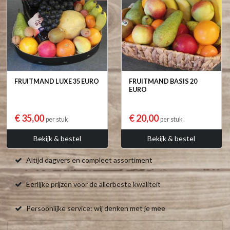
FRUITMAND LUXE 35 EURO
FRUITMAND BASIS 20
EURO
€ 35,00
€ 20,00
per stuk
per stuk
Bekijk & bestel
Bekijk & bestel
Altijd dagvers en compleet assortiment
Eerlijke prijzen voor de allerbeste kwaliteit
Persoonlijke service: wij denken met je mee