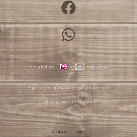
Veilig betalen:
of
bij levering
Algemene voorwaarden
Privacy Statement
Een Bon Vivant In-site product
Shop weergave:
DESKTOP
EASY